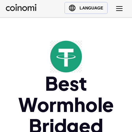
Buy Crypto
English (en)
LANGUAGE
Sell Crypto
中文 (zh)
Swap Crypto
Español (es)
العربية (ar)
Français (fr)
Русский (ru)
Deutsch (de)
日本語 (ja)
Best
Türkçe (tr)
Українська (uk)
Wormhole
Polski (pl)
Ελληνικά (el)
Bridged