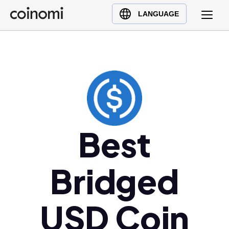
Buy Crypto
English (en)
LANGUAGE
Sell Crypto
中文 (zh)
Swap Crypto
Español (es)
العربية (ar)
Français (fr)
Русский (ru)
Deutsch (de)
日本語 (ja)
Best
Türkçe (tr)
Українська (uk)
Bridged
Polski (pl)
Ελληνικά (el)
USD Coin