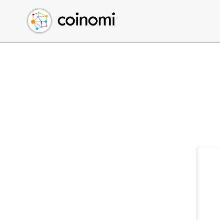
Buy Crypto
English (en)
Sell Crypto
中文 (zh)
Swap Crypto
Español (es)
العربية (ar)
Français (fr)
Русский (ru)
Deutsch (de)
日本語 (ja)
Türkçe (tr)
Українська (uk)
Polski (pl)
Ελληνικά (el)