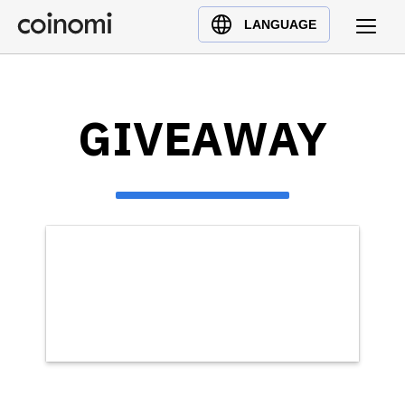
Buy Crypto
English (en)
LANGUAGE
Sell Crypto
中文 (zh)
Swap Crypto
Español (es)
العربية (ar)
GIVEAWAY
Français (fr)
Русский (ru)
Deutsch (de)
日本語 (ja)
Türkçe (tr)
Українська (uk)
Polski (pl)
Ελληνικά (el)